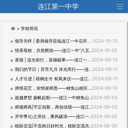
连江第一中学
> 学校简讯
2024-10-13
领导关怀 | 委局领导莅临连江一中召开调研工作会议
2024-10-02
情系母校，共筑辉煌——连江一中“八五奖助金”发放仪式报道
2024-09-13
喜报 | 追光前行，喜撷硕果——连江一中在第40个教师节表彰大会上荣膺多项表彰
2024-09-11
我们的节日｜芬芳九月 沐光而行——连江一中隆重庆祝第40个教师节暨表彰大会
2024-09-11
人才引进 | 梧桐生兮 有凤来仪——连江一中举行2024届市基础教育类引进生交流对接活动
2024-09-10
师情花艺，浓情谢师恩——鲤鱼山校区庆祝第40个教师节活动
2024-09-03
超越梦想 扬帆起航——连江一中鲤鱼山校区开学典礼
2024-09-03
师德师风|守正创新，再创佳绩——连江一中召开 2024 秋季教工开门会议
2024-09-02
开学季∣心之所往，乘风破浪——连江一中举行2024 年秋季学期开学典礼
2024-08-30
校际交流|不负秋日好时光，校际交流共成长——福州二中教育集团一行莅临我校交流互鉴