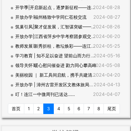
2024-08-28
开学季|开启新起点，逐梦新征程——连江一中初高中起始年段新生今儿来报到了
2024-08-27
开放办学∣福州格致中学同仁莅校交流
2024-08-26
筑巢引凤|聚才促发展，汇智谋突破——2024届福州市基础教育类引进生赴连江一中调研
2024-06-20
开放办学|江西省萍乡中学考察团参观交流连江一中
2024-05-25
教师发展∣新秀折桂，教坛焕彩——连江一中举行2024年青年教师“教坛新秀”比武颁奖仪式
2024-05-16
学习教育 | 知不足以奋进 望前山而力行——连江一中召开提升教育教学质量工作总结部署会
2024-05-08
领导关怀∣暖心慰问催奋进 勠力同心攀高峰
2024-04-20
美丽校园 ｜ 新工具间启航，携手共建清新学府
2024-04-13
开放办学 | 漳州古雷开发区文教体旅局领导莅临一中参观交流
2024-04-07
叮！连江一中微周刊已送达……
首页
1
2
3
4
5
6
7
8
尾页