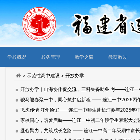
学校概况
校务管理
教学之窗
教研教改
> 示范性高中建设
> 开放办学
开放办学▏山海协作促交流，三科集备助备 考——连江一
骏马迎春聚一中，同心筑梦启新程 —— 连江一中2026
飞虎传情 汀州绘谊——连江一中师生赴长汀参与2025年
家校同心，筑梦启航——连江一中初二年段学生表彰大会
凝心聚力，共筑成长之路 —— 连江一中高二年级期中家