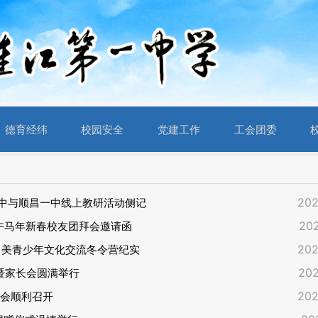
德育经纬
校园安全
党建工作
工会团委
202
中与顺昌一中线上教研活动侧记
202
丙午马年新春校友团拜会邀请函
202
中美青少年文化交流冬令营纪实
202
暨家长会圆满举行
202
长会顺利召开