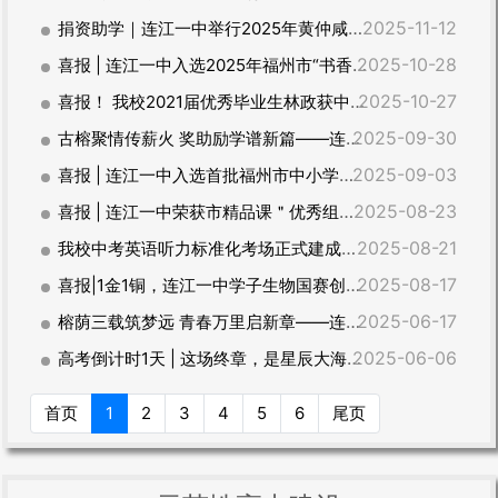
2025-11-12
捐资助学｜连江一中举行2025年黄仲咸奖学金颁发仪式
2025-10-28
喜报 | 连江一中入选2025年福州市“书香校园”名单
2025-10-27
喜报！ 我校2021届优秀毕业生林政获中国国际大学生创新大赛金奖，母校为你骄傲！
2025-09-30
古榕聚情传薪火 奖助励学谱新篇——连江一中2025年“八五奖助金”发放仪式纪实
2025-09-03
喜报 | 连江一中入选首批福州市中小学科学教育特色学校立项建设名单
2025-08-23
喜报 | 连江一中荣获市精品课＂优秀组织奖”殊荣！
2025-08-21
我校中考英语听力标准化考场正式建成并投入使用
2025-08-17
喜报|1金1铜，连江一中学子生物国赛创造历史，获奖数位居全省第二
2025-06-17
榕荫三载筑梦远 青春万里启新章——连江一中建校102周年庆祝活动暨2025届高三毕业典礼
2025-06-06
高考倒计时1天 | 这场终章，是星辰大海的序曲
首页
1
2
3
4
5
6
尾页