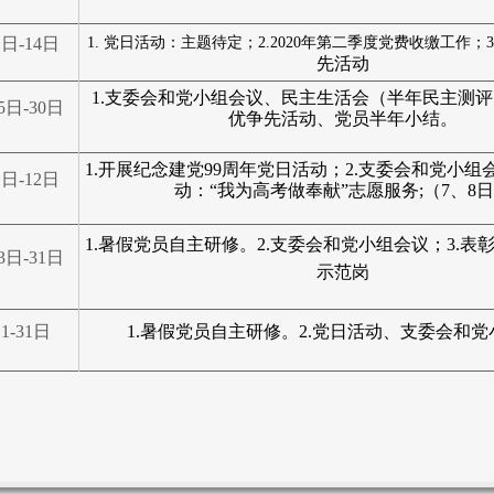
1
日-14日
1.
党日活动：主题待定；2.
2020
年第二季度党费收缴工作；3
先活动
1.
支委会和党小组会议
、民主生活会（半年民主测评）
5
日-30日
优争先活动、
党员半年小结。
1.
开展纪念建党99周年党日活动；2
.
支委会和党小组会
1
日-12日
动：“我为高考做奉献”志愿服务;（7、8
1.
暑假党员自主研修。
2
.
支委会和党小组会议；3.表
3
日-31日
示范岗
1-31
日
1.
暑假党员自主研修。
2
.
党日活动、支委会和党