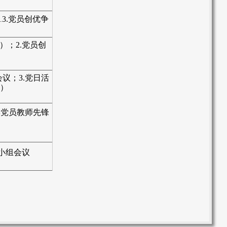
3.
党员创优争
.
；2.
党员创
议；3.
党日活
日）
彰党员教师先锋
小组会议