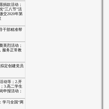
愿捐款活动；
祝“三八节”活
缴交2020年第
议
导干部精准帮
奠英烈活动；
，服务正常教
.拟定创建党员
活动等；2.开
；3.高二学生
范岗申报活动；
：
学习全国
“两
动