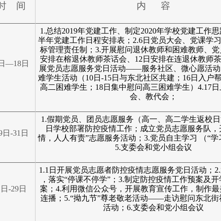
时 间
内 容
1.
总结2019年党建工作、制定2020年学校党建工作思
半年党建工作日程安排表；2.6日
党员大会、党课学
标管理责任制；
3.
开展
慰问退休教师和困难教师、党
安排在榕退休教师茶话会、12日安排在连退休教师
日—18日
展党员志愿服务党日活动——服务社区、微心愿活动
难学生活动（10日-15日与东北社区共建；16日入户
高二困难学生；18日集中慰问高三困难学生）4.17
会、教代会；
1.
假期党员、团员志愿服务（高一、高二学生返校日活
日学校部署防控疫情工作；成立党员志愿服务队，
9
日-31日
情，人人有责”志愿服务活动；3
.
党员自主学习 （“学
5.支委会和党小组会议
1.1
日
开展党员志愿者防控疫情志愿服务党日活动；2
，落实“停课不停学”；3.制定防控疫情工作预案及
1
日-29日
案；4.利用微信公众号，开展教育宣传工作，制作
连播；5.
“拗九节”尊老敬老活动——
走访慰问东北街
活动；6.支委会和党小组会议