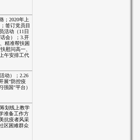
路；2020年上
习；
签订党员目
员活动（11日
茶话会）；
3.
开
、精准帮扶困
帮扶慰问高一、
日上午安排工代
动）；2.26
开展“防控疫
习强国”平台）
.筹划线上教学
开学准备工作方
最美抗疫者风采
社区困难群众