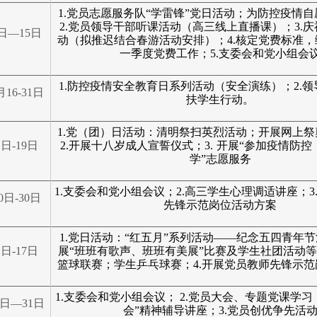
1.
党员志愿服务队“
学雷锋”党日活动
；为防控疫情自
2
.
党员领导干部听课活动（高三线上直播课）；3
.
庆
日—15日
动（拟推迟结合春游活动安排）；4.核定党费标准，
一季度党费工作；5.支委会和党小组会
1.
防控疫情安全教育日系列活动（安全演练）；2.领
月16-31日
扶学生行动。
1.
党
（团）日活动：
清明祭扫英烈活动；开展网上祭
1
日-19日
2.开展十八岁成人宣誓仪式
；3.
开展“参加疫情防控
学”志愿服务
1.
支委会和党小组会议；2.高三学生心理调适讲座；3
0
日-30日
先锋示范岗位活动方案
1.
党日活动：“红五月”系列活动——纪念五四青年节
1
日-17日
展“班班有歌声、班班有美展”比赛及学生社团活动等
篮球联赛；学生乒乓球赛；4.开展党员教师先锋示
1.
支委会和党小组会议； 2.党员大会、专题党课学习
日—31日
会”精神辅导讲座；3.党员创优争先活